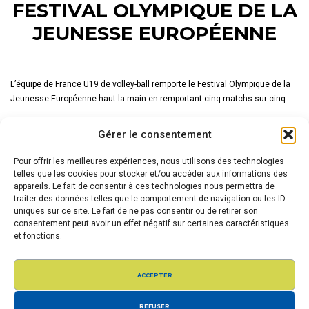
FESTIVAL OLYMPIQUE DE LA
JEUNESSE EUROPÉENNE
L’équipe de France U19 de volley-ball remporte le Festival Olympique de la
Jeunesse Européenne haut la main en remportant cinq matchs sur cinq.
Les Bleuets ont remporté le titre en battant la Belgique en demi-finale, puis
Gérer le consentement
l’Italie en finale dans un match acharné. Un titre magnifique pour les U19
français.
Pour offrir les meilleures expériences, nous utilisons des technologies
Un grand bravo à nos deux joueurs présents dans l’équipe de France
telles que les cookies pour stocker et/ou accéder aux informations des
Bastien SCHERER et Tom LEROYER, ainsi que nos deux entraîneurs
appareils. Le fait de consentir à ces technologies nous permettra de
traiter des données telles que le comportement de navigation ou les ID
Slimane BELMADI et Quentin PASSET.
uniques sur ce site. Le fait de ne pas consentir ou de retirer son
consentement peut avoir un effet négatif sur certaines caractéristiques
Partager :
et fonctions.
Navigation
de
l’article
ACCEPTER
REFUSER
Article
Article