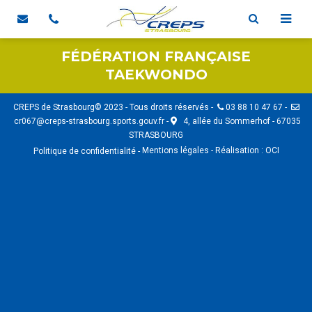
FÉDÉRATION FRANÇAISE
TAEKWONDO
CREPS de Strasbourg© 2023 - Tous droits réservés -
03 88 10 47 67 -
cr067@creps-strasbourg.sports.gouv.fr -
4, allée du Sommerhof - 67035
STRASBOURG
Mentions légales
-
Réalisation :
OCI
Politique de confidentialité
-