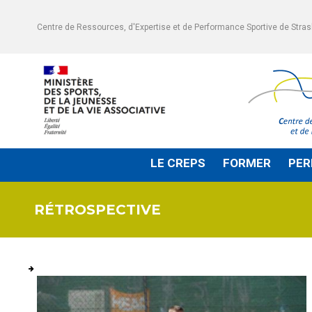
Centre de Ressources, d'Expertise et de Performance Sportive de Stra
LE CREPS
FORMER
PER
OUVRIR
OUVRIR
LE
LE
SOUS-
SOUS-
MENU
MENU
RÉTROSPECTIVE