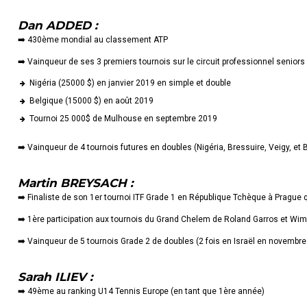
Dan ADDED :
➡️ 430ème mondial au classement ATP
➡️ Vainqueur de ses 3 premiers tournois sur le circuit professionnel seniors
Nigéria (25000 $) en janvier 2019 en simple et double
Belgique (15000 $) en août 2019
Tournoi 25 000$ de Mulhouse en septembre 2019
➡️ Vainqueur de 4 tournois futures en doubles (Nigéria, Bressuire, Veigy, et 
Martin BREYSACH :
➡️ Finaliste de son 1er tournoi ITF Grade 1 en République Tchèque à Prague q
➡️ 1ère participation aux tournois du Grand Chelem de Roland Garros et Wi
➡️ Vainqueur de 5 tournois Grade 2 de doubles (2 fois en Israël en novembre 
Sarah ILIEV :
➡️ 49ème au ranking U14 Tennis Europe (en tant que 1ère année)