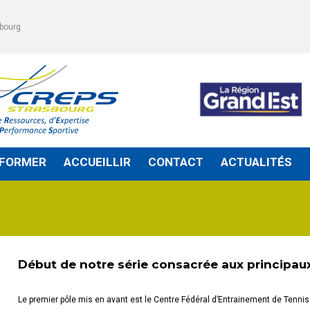
sbourg
FORMER
ACCUEILLIR
CONTACT
ACTUALITÉS
OUVRIR
OUVRIR
LE
LE
SOUS-
SOUS-
MENU
MENU
Début de notre série consacrée aux principaux 
Le premier pôle mis en avant est le Centre Fédéral d’Entrainement de Tennis 