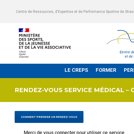
Centre de Ressources, d'Expertise et de Performance Sportive de Stra
LE CREPS
FORMER
PER
OUVRIR
OUVRIR
LE
LE
SOUS-
SOUS-
MENU
MENU
RENDEZ-VOUS SERVICE MÉDICAL –
COMMENT PRENDRE UN RENDEZ-VOUS
Merci de vous connecter pour utiliser ce service.